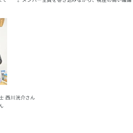
。
士 西川洸介さん
ん