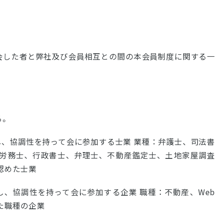
て入会した者と弊社及び会員相互との間の本会員制度に関する一
る。
賛同し、協調性を持って会に参加する士業 業種：弁護士、司法書
労務士、行政書士、弁理士、不動産鑑定士、土地家屋調査
認めた士業
賛同し、協調性を持って会に参加する企業 職種：不動産、Web
た職種の企業