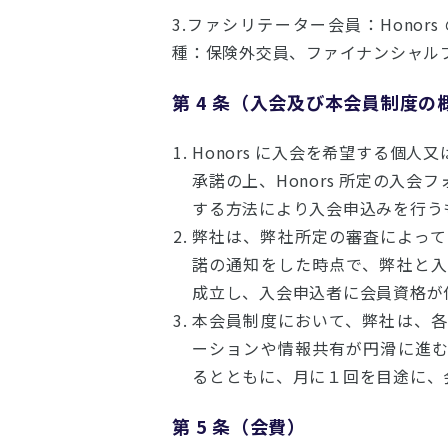
3.ファシリテーター会員：Hon
種：保険外交員、ファイナンシャル
第 4 条（入会及び本会員制度の
Honors に入会を希望する個
承諾の上、Honors 所定の入
する方法により入会申込みを行う
弊社は、弊社所定の審査によっ
諾の通知をした時点で、弊社と
成立し、入会申込者に会員資格が
本会員制度において、弊社は、
ーションや情報共有が円滑に進
るとともに、月に１回を目途に、
第 5 条（会費）